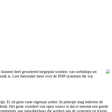
en kunnen heel gevarieerd toegepast worden: van webshops tot
ruik is. Leer hieronder meer over de PHP systemen die wij
jn. Er zit geen vaste eigenaar achter. In principe mag iedereen de
oid. Het grote voordeel van open source is dat er meestal een goede
te community aan ontwikkelaars die werken aan de systemen en tevens