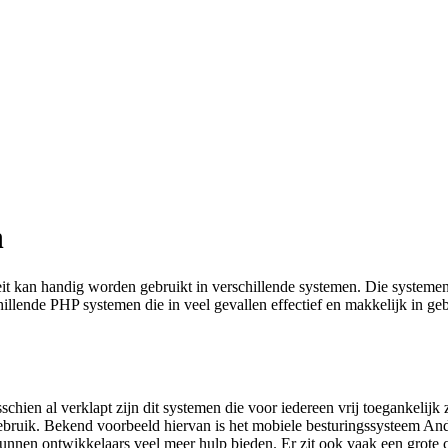
n
teit kan handig worden gebruikt in verschillende systemen. Die system
lende PHP systemen die in veel gevallen effectief en makkelijk in geb
en al verklapt zijn dit systemen die voor iedereen vrij toegankelijk zi
ebruik. Bekend voorbeeld hiervan is het mobiele besturingssysteem Andr
e kunnen ontwikkelaars veel meer hulp bieden. Er zit ook vaak een gro