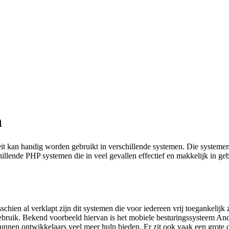
n
teit kan handig worden gebruikt in verschillende systemen. Die system
lende PHP systemen die in veel gevallen effectief en makkelijk in geb
en al verklapt zijn dit systemen die voor iedereen vrij toegankelijk zi
ebruik. Bekend voorbeeld hiervan is het mobiele besturingssysteem Andr
e kunnen ontwikkelaars veel meer hulp bieden. Er zit ook vaak een gro