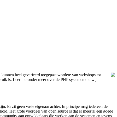
en kunnen heel gevarieerd toegepast worden: van webshops tot
ruik is. Leer hieronder meer over de PHP systemen die wij
jn. Er zit geen vaste eigenaar achter. In principe mag iedereen de
oid. Het grote voordeel van open source is dat er meestal een goede
te community aan ontwikkelaars die werken aan de systemen en tevens